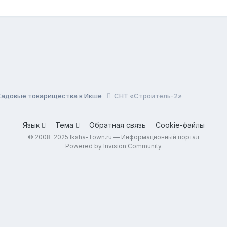
Садовые товарищества в Икше
СНТ «Строитель-2»
Язык
Тема
Обратная связь
Cookie-файлы
© 2008–2025 Iksha-Town.ru — Информационный портал
Powered by Invision Community