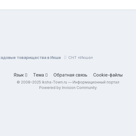
Садовые товарищества в Икше
СНТ «Икша»
Язык
Тема
Обратная связь
Cookie-файлы
© 2008–2025 Iksha-Town.ru — Информационный портал
Powered by Invision Community