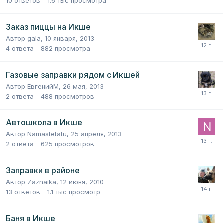
10
ответов
1.6 тыс
просмотра
Заказ пиццы на Икше
Автор
gala
,
10 января, 2013
4
ответа
882
просмотра
Газовые заправки рядом с Икшей
Автор
ЕвгенийМ
,
26 мая, 2013
2
ответа
488
просмотров
Автошкола в Икше
Автор
Namastetatu
,
25 апреля, 2013
2
ответа
625
просмотров
Заправки в районе
Автор
Zaznaika
,
12 июня, 2010
13
ответов
1.1 тыс
просмотр
Баня в Икше