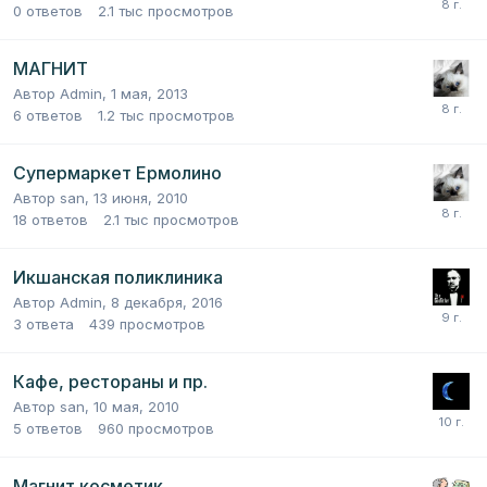
0
ответов
2.1 тыс
просмотров
МАГНИТ
Автор
Admin
,
1 мая, 2013
6
ответов
1.2 тыс
просмотров
Супермаркет Ермолино
Автор
san
,
13 июня, 2010
18
ответов
2.1 тыс
просмотров
Икшанская поликлиника
Автор
Admin
,
8 декабря, 2016
3
ответа
439
просмотров
Кафе, рестораны и пр.
Автор
san
,
10 мая, 2010
5
ответов
960
просмотров
Магнит косметик