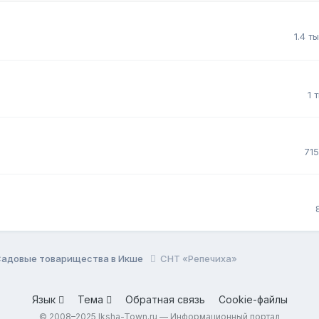
1.4 т
1 
71
Садовые товарищества в Икше
СНТ «Репечиха»
Язык
Тема
Обратная связь
Cookie-файлы
© 2008–2025 Iksha-Town.ru — Информационный портал