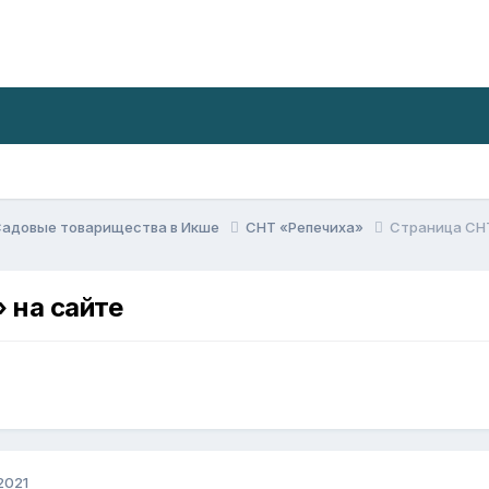
Садовые товарищества в Икше
СНТ «Репечиха»
Страница СНТ
 на сайте
2021