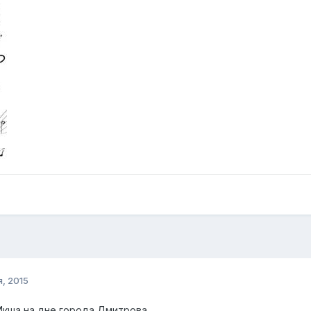
, 2015
Икша на дне города Дмитрова