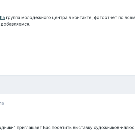
sha
группа молодежного центра в контакте, фотоотчет по все
 добавляемся.
15
ники" приглашает Вас посетить выставку художников-иллюстр