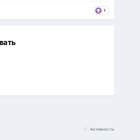
1
вать
Активность