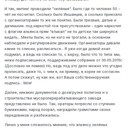
И так, митинг проводили "зелёные". Было где то человек 50 -
чёт не посчитал. Сколько было Икшанцев, а сколько приехало
с организаторами то же не понятно. Были трезвые, датые и
датинькие. под наркотой тож присутствовали - один наркотип
с флагом альянса прям "втыкал" не по детски так ширнулся
видать... Менты были, но ни кого не трогали, в основном
наблюдали и регулировали движение. Организаторы давали
какие то списки, расписаться... Я уже когда домой ехал
подумал, а ведь на списках то, с верху, было что то типа: мы,
ниже подписавшиеся, поддерживаем собрание от 30.05.2015г.
(Дословно не помню) Но, ведь под это дело можно что угодно
прописать, даже то, с чем я, на пример, в корне не согласен.
А потом скажут, ну как же, вот Ваша собственноручная
подпись... Мля!
Далее, никаких документов о дозагрузке полигона и о
строительстве мусороперерабатывающего завода
представлено не было. Так, ораторы потрясли со ступенек
бумажками, народ поорал, наградили грамотами своих
передовиков и разбежались.
Лично у меня сложилось мнение, что альянсу зелёных