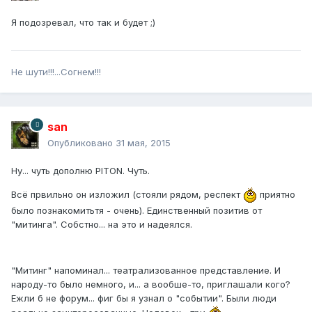
Я подозревал, что так и будет ;)
Не шути!!!...Согнем!!!
san
Опубликовано
31 мая, 2015
Ну... чуть дополню PITON. Чуть.
Всё првильно он изложил (стояли рядом, респект
приятно
было познакомитьтя - очень). Единственный позитив от
"митинга". Собстно... на это и надеялся.
"Митинг" напоминал... театрализованное представление. И
народу-то было немного, и... а вообше-то, приглашали кого?
Ежли б не форум... фиг бы я узнал о "событии". Были люди