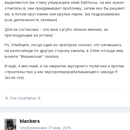
выделяются (не стану утверждать кем) баблосы, за них нужно
отчитаться, они придумывают проблему, затем яко бы решают
её, а потом орут какие они крутые парни. (не подразумеваю
всю деятельность зелёных)
Для не согласных - это моё сугубо личное мнение, не
претендующее на истину!
Ps; Улыбнуло, когда один из ораторов сказал, что катавшись
на велосипеде по другую сторону канала, в 23км отсюда ему
воняла "Икшинская" свалка.
И ещё, я местный, я за закрытие мусорного полигона и против
строительства у нас мусороперерабатывающего завода !!!
(если что)
☆.The Godfather.☆
blackers
Опубликовано
31 мая, 2015