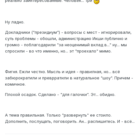
реально заинтересованные. Человек... три
Ну ладно.
Докладчики ("президиум") - вопросы с мест - игнорировали,
суть проблемы - обошли, администрацию Икши публично и
громко - поблагодарили "за неоценимый вклад в..." ну... мы
спросили - во что именно, но... эт "проехало" мимо.
Фигня. Ежли честно. Мысль и идея - правилная, но... всё
забюрократили и преврратили в натуральное "шоу". Причем -
комичное.
Плохой осадок. Сделано - "для галочки". Эт... обидно.
А тема правильная. Только "развернуть" ее стоило.
Дополнить, послущать, поговорить. Ан... распишитесь. И - всё...