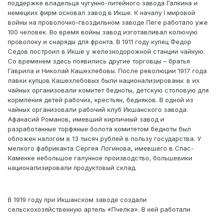
поддержке владельца чугунно-литейного завода Галкина и
немецких фирм основал завод в Икше. К началу I мировой
войны на проволочно-гвоздильном заводе Пеге работало уже
100 человек. Во время войны завод изготавливал колючую
проволоку и снаряды для фронта. В 1911 году купец Федор
Седов построил в Икше у железнодорожной станции чайную.
Со временем здесь появились другие торговцы – братья
Гаврила и Николай Кашехлебовы. После революции 1917 года
лавки купцов Кашехлебовых были национализированы: в их
чайных организовали комитет бедноты, детскую столовую для
кормления детей рабочих, крестьян, бедняков. В одной из
чайных организовали рабочий клуб Икшанского завода.
Афанасий Романов, имевший кирпичный завод и
разработанные торфяные болота комитетом бедноты был
обложен налогом в 13 тысяч рублей в пользу государства. У
мелкого фабриканта Сергея Логинова, имевшего в Спас-
Каменке небольшое галунное производство, большевики
национализировали продуктовый склад.
В 1919 году при Икшанском заводе создали
сельскохозяйственную артель «Пчелка». В ней работали