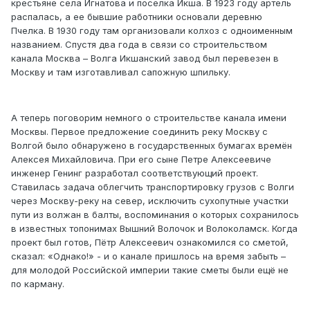
крестьяне села Игнатова и поселка Икша. В 1923 году артель
распалась, а ее бывшие работники основали деревню
Пчелка. В 1930 году там организовали колхоз с одноименным
названием. Спустя два года в связи со строительством
канала Москва – Волга Икшанский завод был перевезен в
Москву и там изготавливал сапожную шпильку.
А теперь поговорим немного о строительстве канала имени
Москвы. Первое предложение соединить реку Москву с
Волгой было обнаружено в государственных бумагах времён
Алексея Михайловича. При его сыне Петре Алексеевиче
инженер Генинг разработал соответствующий проект.
Ставилась задача облегчить транспортировку грузов с Волги
через Москву-реку на север, исключить сухопутные участки
пути из волжан в балты, воспоминания о которых сохранилось
в известных топонимах Вышний Волочок и Волоколамск. Когда
проект был готов, Пётр Алексеевич ознакомился со сметой,
сказал: «Однако!» - и о канале пришлось на время забыть –
для молодой Российской империи такие сметы были ещё не
по карману.