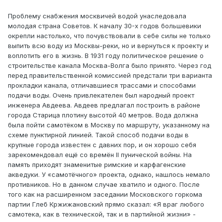
Проблему снабжения москвичей водой унаследовала
молодая страна Советов. К началу 30-х годов большевики
окрепли настолько, что почувствовали в себе силы не только
выпить всю воду из Москвы-реки, но и вернуться к проекту и
воплотить его в жизнь. В 1931 году политическое решение о
строительстве канала Москва-Волга было принято. Через год
перед правительственной комиссией предстали три варианта
прокладки канала, отличавшиеся трассами и способами
подачи воды. Очень привлекателен был народный проект
инженера Авдеева. Авдеев предлагал построить в районе
города Старица плотину высотой 40 метров. Вода должна
была пойти самотёком в Москву по маршруту, указанному на
схеме пунктирной линией. Такой способ подачи воды в
крупные города известен с давних пор, и он хорошо себя
зарекомендовал ещё со времён II пунической войны. На
память приходят знаменитые римские и карфагенские
акведуки. У «самотёчного» проекта, однако, нашлось немало
противников. Но в данном случае хватило и одного. После
того как на расширенном заседании Московского горкома
партии Глеб Кржижановский прямо сказал: «Я враг любого
самотека, как в технической, так и в партийной жизни» -