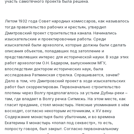
участь самотёчного проекта была решена.
Летом 1932 года Совет народных комиссаров, как называлось
тогда правительство рабочих и крестьян, утвердил
Дмитровский проект строительства канала. Начинались
изыскательские и проектировочные работы. Среди
изыскателей были археологи, которые должны были сделать
описания объектов, попадавших под затопление и
представлявших интерес для исторической науки. В ходе этих
работ археологом О.Н. Бадером, выпускником МГУ,
впоследствии доктором исторических наук, была
исследована Ратминская стрелка. Спрашивается, зачем?
Дело в том, что Дмитровский проект в ходе изыскательских
работ был скорректирован. Первоначально строительство
плотины через Волгу предполагалось за устьем Дубны-реки –
там, где впадает в Волгу речка Ситмежь. На этом месте, как
гласит предание, стоял монастырь. Неясные упоминания о нём
восходят, согласно некоторым источникам, к XV веку.
Содержание монастыря было убыточным, и во времена
Екатерины II монастырь «попал под секвестр», то есть,
попросту говоря, был закрыт. Согласно первоначальному