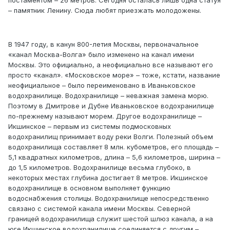
– памятник Ленину. Сюда любят приезжать молодожены.
В 1947 году, в канун 800-летия Москвы, первоначальное
«канал Москва-Волга» было изменено на канал имени
Москвы. Это официально, а неофициально все называют его
просто «канал». «Московское море» – тоже, кстати, название
неофициальное – было переименовано в Иваньковское
водохранилище. Водохранилище – неважная замена морю.
Поэтому в Дмитрове и Дубне Иваньковское водохранилище
по-прежнему называют морем. Другое водохранилище –
Икшинское – первым из системы подмосковных
водохранилищ принимает воду реки Волги. Полезный объем
водохранилища составляет 8 млн. кубометров, его площадь –
5,1 квадратных километров, длина – 5,6 километров, ширина –
до 1,5 километров. Водохранилище весьма глубоко, в
некоторых местах глубина достигает 8 метров. Икшинское
водохранилище в основном выполняет функцию
водоснабжения столицы. Водохранилище непосредственно
связано с системой канала имени Москвы. Северной
границей водохранилища служит шестой шлюз канала, а на
юге Икшинское водохранилище соединяется с другим –