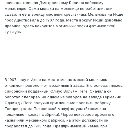
принадлежавшая Дмитровскому Борисоглебскому
монастырю. Сами монахи на мельнице не работали, они
сдавали ее в аренду местным крестьянам. Мельница на Икше
просуществовала до 1907 года. Места вокруг Икши довольно
древние, здесь находится могильник эпохи фатьяновской
культуры.
В 1907 году в Икше на месте монастырской мельницы
открылся проволочно-гвоздильный завод. Его основал немец,
саксонский подданный Юлиус Вильям Пеге. Сначала он
работал слесарем на одном из заводов на западе Германии.
Однажды Пеге получил приглашение посетить фабрику
Товарищества Покровской мануфактуры (Яхромская
прядильно-ткацкая фабрика). Через некоторое время его
назначили механиком фабрики, на этой должности он
проработал до 1913 года. Предприимчивый немец при