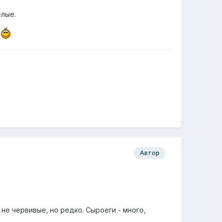
елые.
е
Автор
не червивые, но редко. Сыроеги - много,