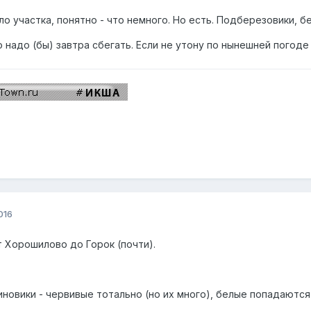
оло участка, понятно - что немного. Но есть. Подберезовики, б
о надо (бы) завтра сбегать. Если не утону по нынешней погод
016
т Хорошилово до Горок (почти).
овики - червивые тотально (но их много), белые попадаются 