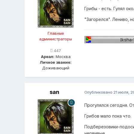
Грибы - есть. Гулял ок
"Загорелся". Лениво, н
Главные
администраторы
447
Ареал:
Москва
Личное звание:
Доживающий
san
Опубликовано
21 июля, 2
Прогулялся сегодня. О
Грибов мало пока что.
Подберезовики-подосин
червивые.