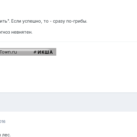
ть". Если успешно, то - сразу по-грибы.
огноз невнятен.
016
 лес.