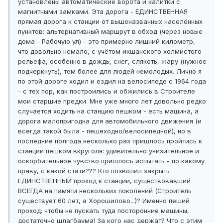
установлены автоматические ворота и калитки с
магнитными замками. Эта дорога - ЕДИНСТВЕННАЯ
прямая дорога к станции от вышеназванных населённых
пунктов: альтернативный маршрут в обход (через новые
дома - Рабочую ул) - это примерно лишний километр,
что довольно немало, с учётом икшанского холмистого
рельефа, особенно в дождь, снег, слякоть, жару (нужное
подчеркнуть), тем более для людей немолодых. Лично я
по этой дороге ходил и ездил на велосипеде с 1964 года
- с тех пор, как построились и обжились в Строителе
мои старшие предки. Мне уже много лет довольно редко
случается ходить на станцию пешком - есть машина, а
дорога малопригодна для автомобильного движения (и
всегда такой была - пешеходно/велосипедной), но в
последние полгода несколько раз пришлось пройтись к
станции пешком вкруголя: удивительно унизительное и
оскорбительное чувство пришлось испытать - по какому
праву, с какой стати??? Кто позволил закрыть
ЕДИНСТВЕННЫЙ проход к станции, существовавший
ВСЕГДА на памяти нескольких поколений (Строитель
существует 60 лет, а Хорошилово...)? Именно пеший
проход: чтобы не пускать туда посторонние машины,
достаточно шлагбаума! За кого нас держат? Что с этим