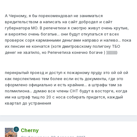
А Черному, я бы порекомендовал не заниматься
вредительством а написать на сайт добродел и сайт
губернатора МО. В репечетихи я смотрю живут очень крутые,
и вероятно очень богатые... они будут откупаться от всех
проверок соря карманными деньгами направо и налево... пока
их пенсии не кончатся (хотя дмитровскому полигону ТБО
денег не хватило, но Репечетиха конечно богаче ) )))))))))
перекрытый проезд и доступ к пожарному пруду это ой ой ой
как перспективно тем более если есть документы, где это
оформлено официально и есть крайние... а штрафы там за
полмилиона... думаю все члены СНТ будут в восторге, когда
им на штраф тыщ по 20 с носа собирать придется, каждый
квартал до устранения
Cherny