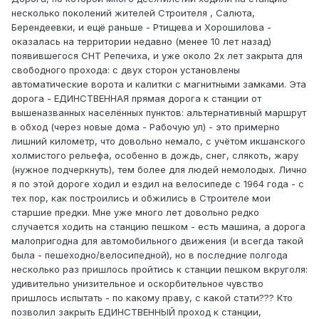
несколько поколений жителей Строителя , Салюта,
Берендеевки, и ещё раньше - Ртищева и Хорошилова -
оказалась на территории недавно (менее 10 лет назад)
появившегося СНТ Репечиха, и уже около 2х лет закрыта для
свободного прохода: с двух сторон установлены
автоматические ворота и калитки с магнитными замками. Эта
дорога - ЕДИНСТВЕННАЯ прямая дорога к станции от
вышеназванных населённых пунктов: альтернативный маршрут
в обход (через новые дома - Рабочую ул) - это примерно
лишний километр, что довольно немало, с учётом икшанского
холмистого рельефа, особенно в дождь, снег, слякоть, жару
(нужное подчеркнуть), тем более для людей немолодых. Лично
я по этой дороге ходил и ездил на велосипеде с 1964 года - с
тех пор, как построились и обжились в Строителе мои
старшие предки. Мне уже много лет довольно редко
случается ходить на станцию пешком - есть машина, а дорога
малопригодна для автомобильного движения (и всегда такой
была - пешеходно/велосипедной), но в последние полгода
несколько раз пришлось пройтись к станции пешком вкруголя:
удивительно унизительное и оскорбительное чувство
пришлось испытать - по какому праву, с какой стати??? Кто
позволил закрыть ЕДИНСТВЕННЫЙ проход к станции,