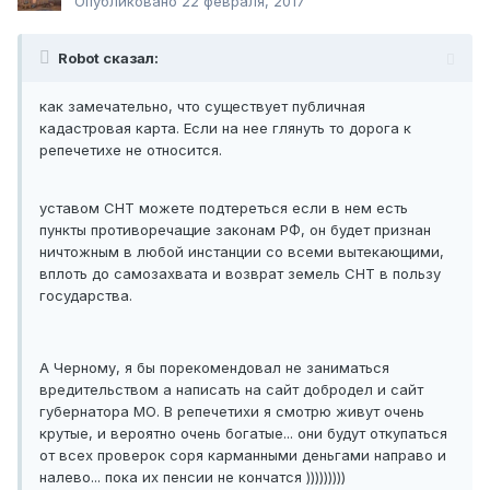
Опубликовано
22 февраля, 2017
Robot сказал:
как замечательно, что существует публичная
кадастровая карта. Если на нее глянуть то дорога к
репечетихе не относится.
уставом СНТ можете подтереться если в нем есть
пункты противоречащие законам РФ, он будет признан
ничтожным в любой инстанции со всеми вытекающими,
вплоть до самозахвата и возврат земель СНТ в пользу
государства.
А Черному, я бы порекомендовал не заниматься
вредительством а написать на сайт добродел и сайт
губернатора МО. В репечетихи я смотрю живут очень
крутые, и вероятно очень богатые... они будут откупаться
от всех проверок соря карманными деньгами направо и
налево... пока их пенсии не кончатся )))))))))