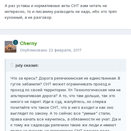
А раз уставы и нормативные акты СНТ вам читать не
интересно, то и писанину разводить не надо, ибо это трёп
кухонный, а не разговор.
Cherny
Опубликовано
22 февраля, 2017
july сказал:
Что за ересь? Дорога репечихинская не единственная. В
гугле забанили? СНТ может ограничивать проезд и
проход по своей территории. Ул Технологическая чем не
альтернативная дорога? А то, что там дольше, так это
никого не парит. Иди в суд, жалуйтесь, но сперва
почитайте что такое СНТ, что в него входит и как оно
выглядит по закону. А то сейчас все "умные" стали,
права качать все научились, а обязанности не учат. Да и
к тому же садоводы репечихи такие же люди и имеют
право не пускать на территорию СНТ разного рода