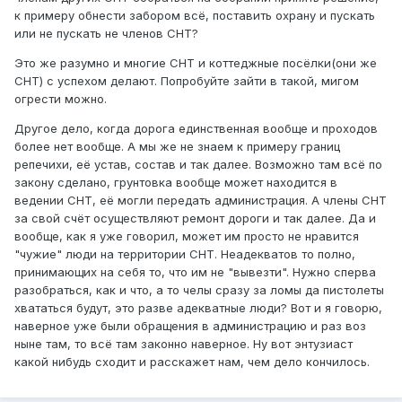
к примеру обнести забором всё, поставить охрану и пускать
или не пускать не членов СНТ?
Это же разумно и многие СНТ и коттеджные посёлки(они же
СНТ) с успехом делают. Попробуйте зайти в такой, мигом
огрести можно.
Другое дело, когда дорога единственная вообще и проходов
более нет вообще. А мы же не знаем к примеру границ
репечихи, её устав, состав и так далее. Возможно там всё по
закону сделано, грунтовка вообще может находится в
ведении СНТ, её могли передать администрация. А члены СНТ
за свой счёт осуществляют ремонт дороги и так далее. Да и
вообще, как я уже говорил, может им просто не нравится
"чужие" люди на территории СНТ. Неадекватов то полно,
принимающих на себя то, что им не "вывезти". Нужно сперва
разобраться, как и что, а то челы сразу за ломы да пистолеты
хвататься будут, это разве адекватные люди? Вот и я говорю,
наверное уже были обращения в администрацию и раз воз
ныне там, то всё там законно наверное. Ну вот энтузиаст
какой нибудь сходит и расскажет нам, чем дело кончилось.