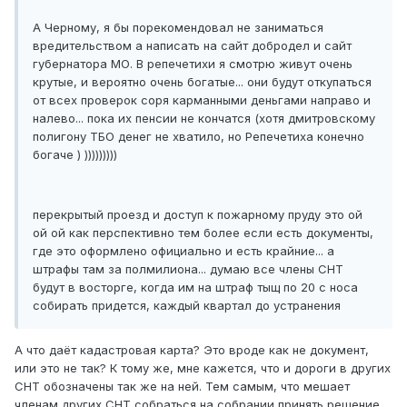
А Черному, я бы порекомендовал не заниматься
вредительством а написать на сайт добродел и сайт
губернатора МО. В репечетихи я смотрю живут очень
крутые, и вероятно очень богатые... они будут откупаться
от всех проверок соря карманными деньгами направо и
налево... пока их пенсии не кончатся (хотя дмитровскому
полигону ТБО денег не хватило, но Репечетиха конечно
богаче ) )))))))))
перекрытый проезд и доступ к пожарному пруду это ой
ой ой как перспективно тем более если есть документы,
где это оформлено официально и есть крайние... а
штрафы там за полмилиона... думаю все члены СНТ
будут в восторге, когда им на штраф тыщ по 20 с носа
собирать придется, каждый квартал до устранения
А что даёт кадастровая карта? Это вроде как не документ,
или это не так? К тому же, мне кажется, что и дороги в других
СНТ обозначены так же на ней. Тем самым, что мешает
членам других СНТ собраться на собрании принять решение,