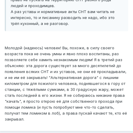
людей и проходимцев.
А раз уставы и нормативные акты СНТ вам читать не
интересно, то и писанину разводить не надо, ибо это
трёп кухонный, а не разговор.
Молодой (надеюсь) человек! Вы, похоже, в силу своего
возраста пока не очень умны и явно плохо воспитаны, раз
позволяете себе хамить незнакомым людям! Я в третий раз
объясняю: эта дорога существует за много десятилетий до
появления всяких СНТ и их уставов, не они её прокладывали,
и не им её закрывать! "Альтернативная дорога" с лишним
километром для пожилого человека, поднявшегося в гору от
станции, с тяжёлыми сумками, в 30 градусную жару, может
стать последней в его жизни. Я не собираюсь никакие права
"качать", я просто открою её для собственного прохода при
помощи ломика (и пусть попробуют мне что-то сделать,
получат тем ломиком в лоб), а права пускай качают те, кто её
закрывал.