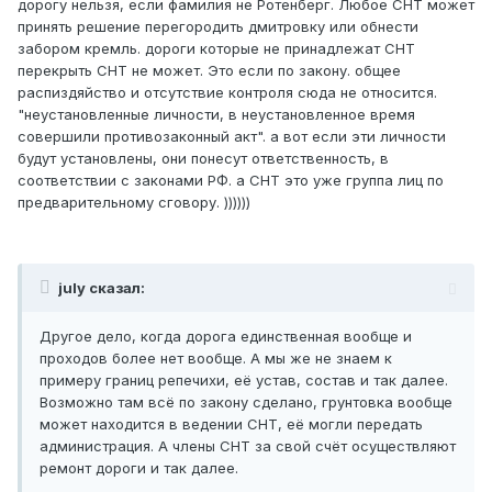
дорогу нельзя, если фамилия не Ротенберг. Любое СНТ может
принять решение перегородить дмитровку или обнести
забором кремль. дороги которые не принадлежат СНТ
перекрыть СНТ не может. Это если по закону. общее
распиздяйство и отсутствие контроля сюда не относится.
"неустановленные личности, в неустановленное время
совершили противозаконный акт". а вот если эти личности
будут установлены, они понесут ответственность, в
соответствии с законами РФ. а СНТ это уже группа лиц по
предварительному сговору. ))))))
july сказал:
Другое дело, когда дорога единственная вообще и
проходов более нет вообще. А мы же не знаем к
примеру границ репечихи, её устав, состав и так далее.
Возможно там всё по закону сделано, грунтовка вообще
может находится в ведении СНТ, её могли передать
администрация. А члены СНТ за свой счёт осуществляют
ремонт дороги и так далее.