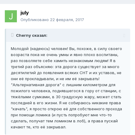
july
Опубликовано
22 февраля, 2017
Cherny сказал:
Молодой (надеюсь) человек! Вы, похоже, в силу своего
возраста пока не очень умны и явно плохо воспитаны,
раз позволяете себе хамить незнакомым людям! Я в
третий раз объясняю: эта дорога существует за много
десятилетий до появления всяких СНТ и их уставов, не
они её прокладывали, и не им её закрывать!
"Альтернативная дорога" с лишним километром для
пожилого человека, поднявшегося в гору от станции, с
тяжёлыми сумками, в 30 градусную жару, может стать
последней в его жизни. Я не собираюсь никакие права
"качать", я просто открою её для собственного прохода
при помощи ломика (и пусть попробуют мне что-то
сделать, получат тем ломиком в лоб), а права пускай
качают те, кто её закрывал.