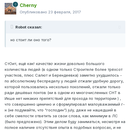
Cherny
Опубликовано
23 февраля, 2017
Robot сказал:
но стоит ли оно того?
СтОит, ещё как!
качество жизни
довольно большого
количества людей (в одном только Строителе более трёхсот
участков, плюс Салют и Берендеевка) заметно ухудшилось -
по абсолютному беспределу у людей
отжали
удобную дорогу,
которой пользовались несколько поколений, отжали только
ради дешёвых понтов (ни в одном из многочисленных СНТ в
Икше нет никаких препятствий для прохода по территории ) ,
что совершенно цинично и сформулировал малоуважаемый г-
н (не подумайте, что "господин") july, даже не нашедший в
себе смелости ответить за свои слова, как минимум в ЛС
(было предложено). Этим делом буду заниматься, несмотря на
полное наличие отсутствия опыта в подобных вопросах, и не