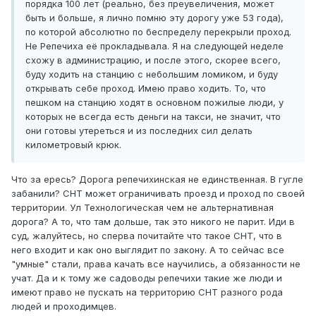
порядка 100 лет (реально, без преувеличения, может
быть и больше, я лично помню эту дорогу уже 53 года),
по которой абсолютно по беспределу перекрыли проход.
Не Репечиха её прокладывала. Я на следующей неделе
схожу в администрацию, и после этого, скорее всего,
буду ходить на станцию с небольшим ломиком, и буду
открывать себе проход. Имею право ходить. То, что
пешком на станцию ходят в основном пожилые люди, у
которых не всегда есть деньги на такси, не значит, что
они готовы утереться и из последних сил делать
километровый крюк.
Что за ересь? Дорога репечихинская не единственная. В гугле
забанили? СНТ может ограничивать проезд и проход по своей
территории. Ул Технологическая чем не альтернативная
дорога? А то, что там дольше, так это никого не парит. Иди в
суд, жалуйтесь, но сперва почитайте что такое СНТ, что в
него входит и как оно выглядит по закону. А то сейчас все
"умные" стали, права качать все научились, а обязанности не
учат. Да и к тому же садоводы репечихи такие же люди и
имеют право не пускать на территорию СНТ разного рода
людей и проходимцев.