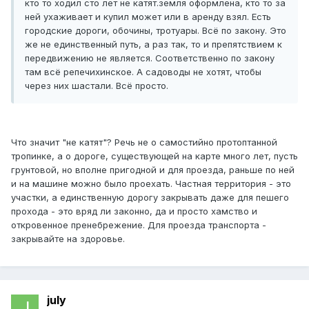
кто то ходил сто лет не катят.земля оформлена, кто то за
ней ухаживает и купил может или в аренду взял. Есть
городские дороги, обочины, тротуары. Всё по закону. Это
же не единственный путь, а раз так, то и препятствием к
передвижению не является. Соответственно по закону
там всё репечихинское. А садоводы не хотят, чтобы
через них шастали. Всё просто.
Что значит "не катят"? Речь не о самостийно протоптанной
тропинке, а о дороге, существующей на карте много лет, пусть
грунтовой, но вполне пригодной и для проезда, раньше по ней
и на машине можно было проехать. Частная территория - это
участки, а единственную дорогу закрывать даже для пешего
прохода - это вряд ли законно, да и просто хамство и
откровенное пренебрежение. Для проезда транспорта -
закрывайте на здоровье.
july