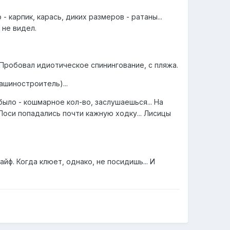
 карпик, карась, диких размеров - ратаны...
 не видел.
. Пробовал идиотическое спинингование, с пляжа.
ашиностроитель)...
было - кошмарное кол-во, заслушаешься... На
. Лоси попадались почти кажную ходку... Лисицы
айф. Когда клюет, однако, не посидишь... И