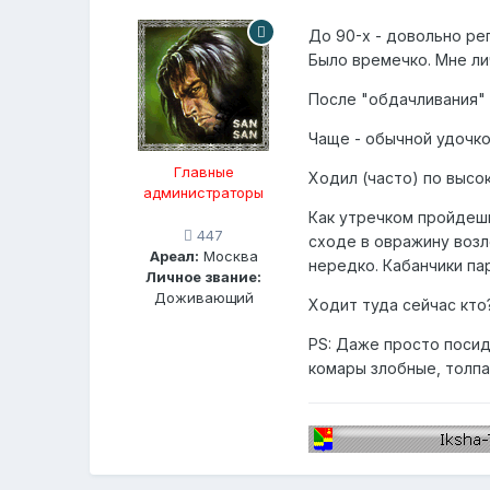
До 90-х - довольно рег
Было времечко. Мне лич
После "обдачливания" б
Чаще - обычной удочкой
Главные
Ходил (часто) по высок
администраторы
Как утречком пройдешьс
447
сходе в овражину возле
Ареал:
Москва
нередко. Кабанчики пар
Личное звание:
Доживающий
Ходит туда сейчас кто
PS: Даже просто посиде
комары злобные, толпам