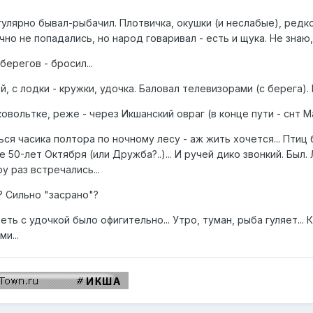
улярно бывал-рыбачил. Плотвичка, окушки (и неслабые), редко -
но не попадались, но народ говаривал - есть и щука. Не знаю,
ерегов - бросил...
, с лодки - кружки, удочка. Баловал телевизорами (с берега)
овольтке, реже - через Икшанский овраг (в конце пути - снт М
я часика полтора по ночному лесу - аж жить хочется... Птиц 
 50-лет Октября (или Дружба?..)... И ручей дико звонкий. Был
у раз встречались...
? Сильно "засрано"?
ть с удочкой было офигительно... Утро, туман, рыба гуляет... К
и...