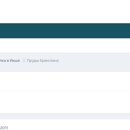
лка в Икше
Пруды Ермолино
 2011