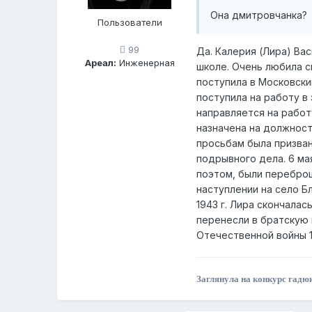
Она дмитровчанка?
Пользователи
99
Да. Калерия (Лира) Вас
Ареал:
Инженерная
школе. Очень любила с
поступила в Московски
поступила на работу в
направляется на работ
назначена на должност
просьбам была призван
подрывного дела. 6 ма
поэтом, были переброш
наступлении на село Б
1943 г. Лира скончалас
перенесли в братскую 
Отечественной войны 1
Заглянула на конкурс гадюк