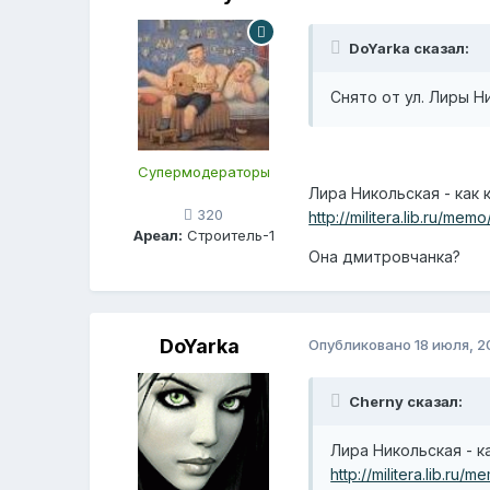
DoYarka сказал:
Снято от ул. Лиры Н
Супермодераторы
Лира Никольская - как 
320
http://militera.lib.ru/mem
Ареал:
Строитель-1
Она дмитровчанка?
DoYarka
Опубликовано
18 июля, 2
Cherny сказал:
Лира Никольская - к
http://militera.lib.ru/