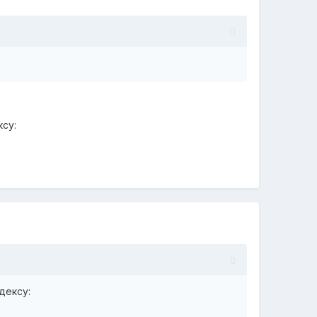
ксу:
дексу: