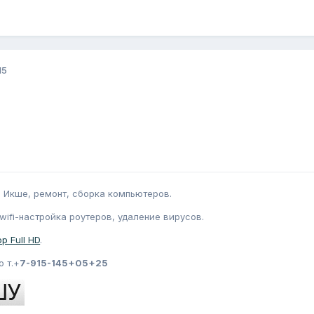
15
 Икше, ремонт, сборка компьютеров.
wifi-настройка роутеров, удаление вирусов.
р Full HD
.
 т.+
7-915-145+05+25