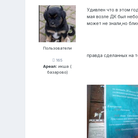
Удивлен что в этом го
мая возле ДК был небо
может не знали,но бли
Пользователи
правда сделанных на 
165
Ареал:
икша (
базарово)