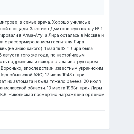
Дмитрове, в семье врача. Хорошо училась в
асной площади. Закончив Дмитровскую школу № 1
ировали в Алма-Ату, а Лира осталась в Москве и
вязи с расформированием госпиталя Лира
(не знаю какого). 1 мая 1942 г. Лира была
 августа того же года, по настойчивым
ость подрывника и вскоре стала инструктором
Н. Воронько, впоследствии известным украинским
Чернобыльской АЭС) 17 июля 1943 г. при
дат из автомата и была тяжело ранена. 20 июля
аниславской области. 10 марта 1968г. прах Лиры
г. К.В. Никольская посмертно награждена орденом