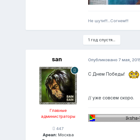
Не шути!!!...Согнем!!!
1 год спустя...
san
Опубликовано
7 мая, 201
С Днем Победы!
// уже совсем скоро.
Главные
администраторы
447
Ареал:
Москва