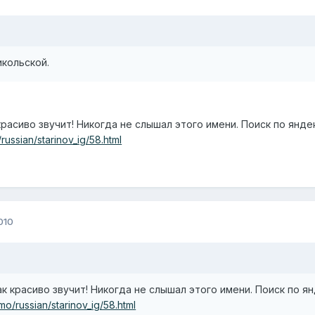
икольской.
красиво звучит! Никогда не слышал этого имени. Поиск по янде
o/russian/starinov_ig/58.html
010
ак красиво звучит! Никогда не слышал этого имени. Поиск по ян
memo/russian/starinov_ig/58.html