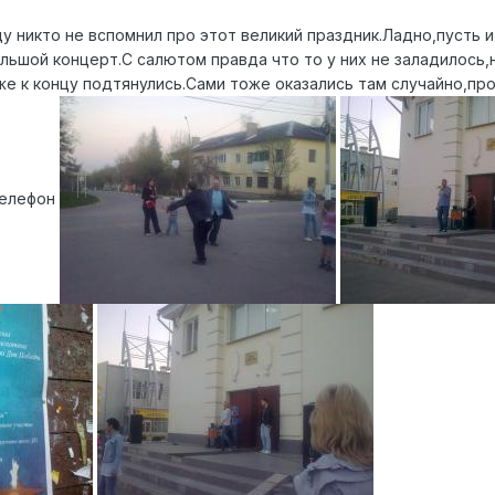
ду никто не вспомнил про этот великий праздник.Ладно,пусть
льшой концерт.С салютом правда что то у них не заладилось,
же к концу подтянулись.Сами тоже оказались там случайно,пр
телефон