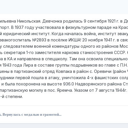
ильевна Никольская. Девчонка родилась 9 сентября 1921 г. в 
порт. В 1937 году участвовала в физкультурном параде на Кр
й юридический институт. Когда началась война, институт эваку
 эвакогоспиталь №2893 в посёлке ИКША! 20 ноября 1941 г. в с
у следователем военной комендатуры одного из районов Москвы
ь секретаря 1-го заместителя наркома станкостроения СССР. 6
а в КА и направлена в спецшколу. Там она освоила специальн
я 1943 года Лира в составе группы подрывников во главе с П.
ены в партизанский отряд Ковпака в район с. Оревичи (район 
лудники первой пошла в атаку, уничтожила 4-х фашистских сол
ь и была похоронена на высоте 936.0 Надворянского района Ст
партизанскую могилу в пос. Яремча. Указом от 7 августа 1944
-й степени.
. Вернулась с медалью и грамотой...