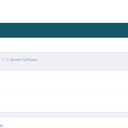
е
С Днем Победы!
10