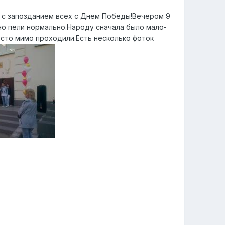
 и с запозданием всех с Днем Победы!Вечером 9
но пели нормально.Народу сначала было мало-
осто мимо проходили.Есть несколько фоток