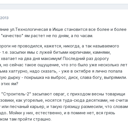
 2013
ние ул.Технологичесая в Икше становится все более и более
"качество" ям растет не по дням, а по часам.
роги не проводился, кажется, никогда, а так называемого
 т.е. засыпки ямы с лужей битыми кирпичами, камнями,
 хватает на два дня максимум! Последний раз дорогу
а, но сейчас такое ощущение, что это было уже несколько лет
ьма халтурно, надо сказать, - уже в октябре я лично попала
ую дырку - покрышка на выброс, диск, слава богу, выпрямили.
 этих ям?
 "Строитель-2" засыпают овраг, с приходом весны товарищи
узовики, как угорелые, носятся туда-сюда десятками, не счита
у или песчаный карьер, и такую грязищу размесили, что словам
до.. Мойки у них, естественно, и в помине нет, вся грязь
шком там пройти страшно.