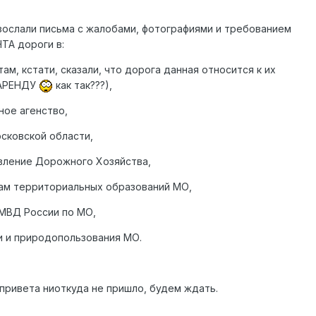
зослали письма с жалобами, фотографиями и требованием
А дороги в:
м, кстати, сказали, что дорога данная относится к их
 АРЕНДУ
как так???),
ое агенство,
сковской области,
вление Дорожного Хозяйства,
ам территориальных образований МО,
МВД России по МО,
и и природопользования МО.
и привета ниоткуда не пришло, будем ждать.