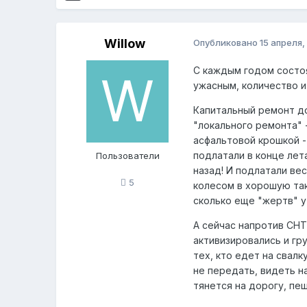
Willow
Опубликовано
15 апреля,
С каждым годом состоя
ужасным, количество и 
Капитальный ремонт до
"локального ремонта" -
асфальтовой крошкой -
подлатали в конце лет
Пользователи
назад! И подлатали вес
5
колесом в хорошую так
сколько еще "жертв" у
А сейчас напротив СНТ
активизировались и гр
тех, кто едет на свалк
не передать, видеть на
тянется на дорогу, пе