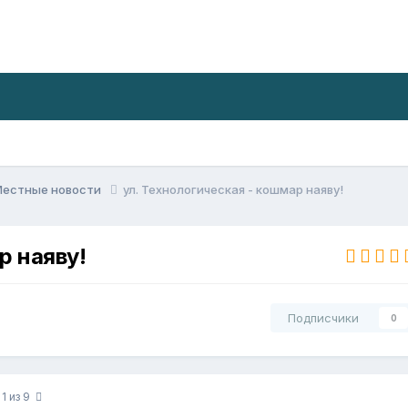
Местные новости
ул. Технологическая - кошмар наяву!
р наяву!
Подписчики
0
 1 из 9