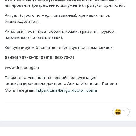
чипирование (разрешение, документы), грызуны, орнитолог.
Ритуал (строго по мед. показаниям), кремация (в т.ч.
индивидуальная).
Кинологи, гостиница (собаки, кошки, грызуны). Грумер-
парикмахер (собаки, кошки).
Консультируем бесплатно, действует система скидок.
8 (495) 767-13-10; 8 (916) 963-73-71
www.dingodog.su
Также доступна платная онлайн консультация
квалифицированных докторов.
Алина Ивановна Попова.
Мы в
Telegram
:
https
://
t
.
me
/
Dingo
_
doctor
_
doma
1