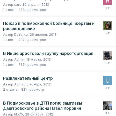
Автор
san
,
30 апреля, 2013
1
ответ
478
просмотров
Пожар в подмосковной больнице: жертвы и
расследование
Автор
DoYarka
,
26 апреля, 2013
1
ответ
497
просмотров
В Икше арестовали группу наркоторговцев
Автор
Admin
,
18 марта, 2013
1
ответ
735
просмотров
Развлекательный центр
Автор
Admin
,
5 ноября, 2012
2
ответа
831
просмотр
В Подмосковье в ДТП погиб замглавы
Дмитровского района Павел Коровин
Автор
tilo75
,
28 октября, 2012