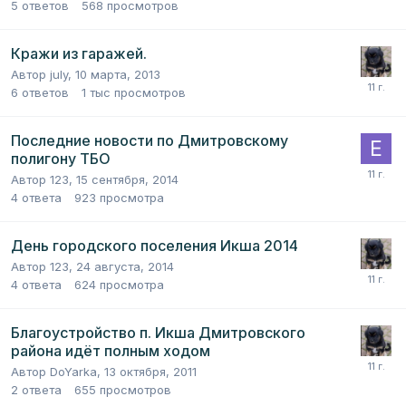
5
ответов
568
просмотров
Кражи из гаражей.
Автор
july
,
10 марта, 2013
6
ответов
1 тыс
просмотров
Последние новости по Дмитровскому
полигону ТБО
Автор
123
,
15 сентября, 2014
4
ответа
923
просмотра
День городского поселения Икша 2014
Автор
123
,
24 августа, 2014
4
ответа
624
просмотра
Благоустройство п. Икша Дмитровского
района идёт полным ходом
Автор
DoYarka
,
13 октября, 2011
2
ответа
655
просмотров