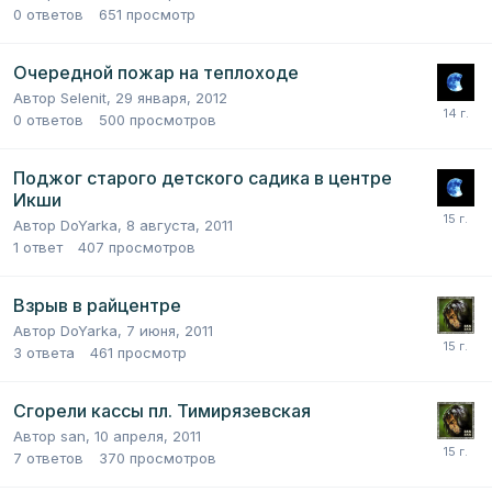
0
ответов
651
просмотр
Очередной пожар на теплоходе
Автор
Selenit
,
29 января, 2012
0
ответов
500
просмотров
Поджог старого детского садика в центре
Икши
Автор
DoYarka
,
8 августа, 2011
1
ответ
407
просмотров
Взрыв в райцентре
Автор
DoYarka
,
7 июня, 2011
3
ответа
461
просмотр
Сгорели кассы пл. Тимирязевская
Автор
san
,
10 апреля, 2011
7
ответов
370
просмотров