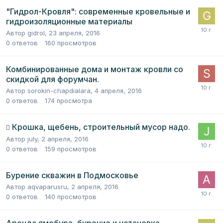
"Гидрол-Кровля": современные кровельные и
гидроизоляционные материалы
Автор
gidrol
,
23 апреля, 2016
0
ответов
160
просмотров
Комбинированные дома и монтаж кровли со
скидкой для форумчан.
Автор
sorokin-chapdialara
,
4 апреля, 2016
0
ответов
174
просмотра
Крошка, щебень, строительный мусор надо.
Автор
july
,
2 апреля, 2016
0
ответов
159
просмотров
Бурение скважин в Подмосковье
Автор
aqvaparusru
,
2 апреля, 2016
0
ответов
140
просмотров
Аренда ямобура ,бурение и установка