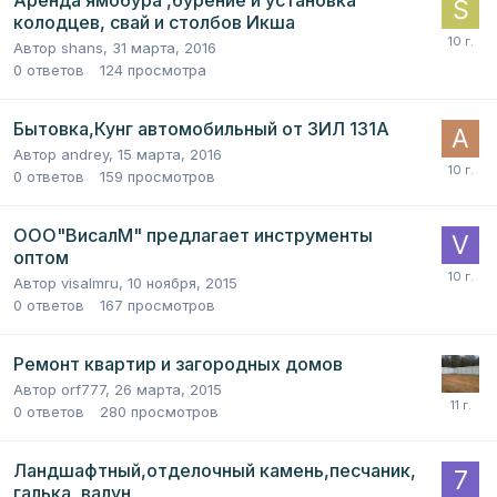
колодцев, свай и столбов Икша
Автор
shans
,
31 марта, 2016
0
ответов
124
просмотра
Бытовка,Кунг автомобильный от ЗИЛ 131А
Автор
andrey
,
15 марта, 2016
0
ответов
159
просмотров
ООО"ВисалМ" предлагает инструменты
оптом
Автор
visalmru
,
10 ноября, 2015
0
ответов
167
просмотров
Ремонт квартир и загородных домов
Автор
orf777
,
26 марта, 2015
0
ответов
280
просмотров
Ландшафтный,отделочный камень,песчаник,
галька, валун