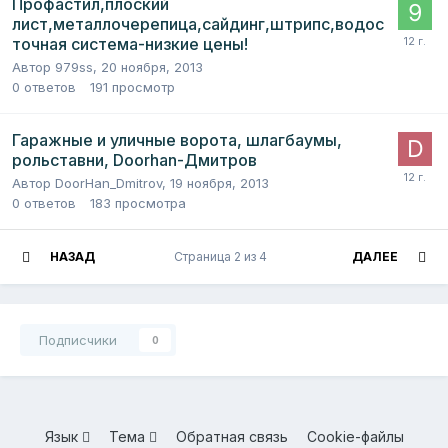
Профастил,плоский
лист,металлочерепица,сайдинг,штрипс,водос
точная система-низкие цены!
Автор
979ss
,
20 ноября, 2013
0
ответов
191
просмотр
Гаражные и уличные ворота, шлагбаумы,
рольставни, Doorhan-Дмитров
Автор
DoorHan_Dmitrov
,
19 ноября, 2013
0
ответов
183
просмотра
НАЗАД
Страница 2 из 4
ДАЛЕЕ
Подписчики
0
Язык
Тема
Обратная связь
Cookie-файлы