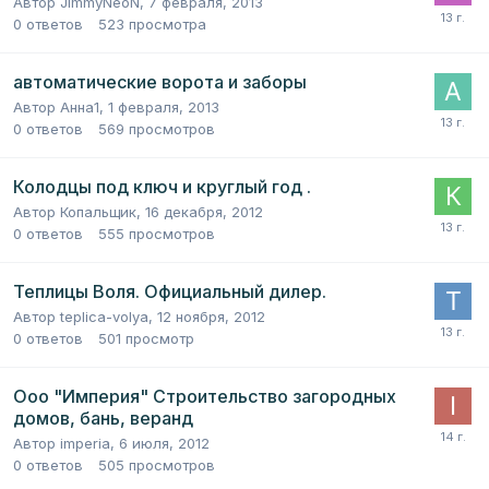
Автор
JimmyNeoN
,
7 февраля, 2013
0
ответов
523
просмотра
автоматические ворота и заборы
Автор
Анна1
,
1 февраля, 2013
0
ответов
569
просмотров
Колодцы под ключ и круглый год .
Автор
Копальщик
,
16 декабря, 2012
0
ответов
555
просмотров
Теплицы Воля. Официальный дилер.
Автор
teplica-volya
,
12 ноября, 2012
0
ответов
501
просмотр
Ooo "Империя" Строительство загородных
домов, бань, веранд
Автор
imperia
,
6 июля, 2012
0
ответов
505
просмотров