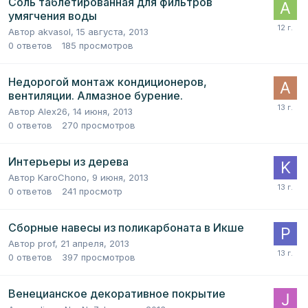
Соль таблетированная для фильтров
умягчения воды
Автор
akvasol
,
15 августа, 2013
0
ответов
185
просмотров
Недорогой монтаж кондиционеров,
вентиляции. Алмазное бурение.
Автор
Alex26
,
14 июня, 2013
0
ответов
270
просмотров
Интерьеры из дерева
Автор
KaroChono
,
9 июня, 2013
0
ответов
241
просмотр
Сборные навесы из поликарбоната в Икше
Автор
prof
,
21 апреля, 2013
0
ответов
397
просмотров
Венецианское декоративное покрытие