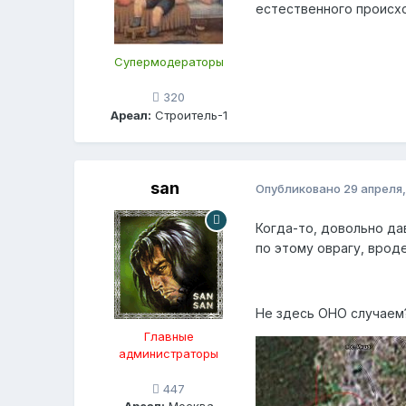
естественного происхо
Супермодераторы
320
Ареал:
Строитель-1
san
Опубликовано
29 апреля,
Когда-то, довольно да
по этому оврагу, вроде
Не здесь ОНО случаем
Главные
администраторы
447
Ареал:
Москва