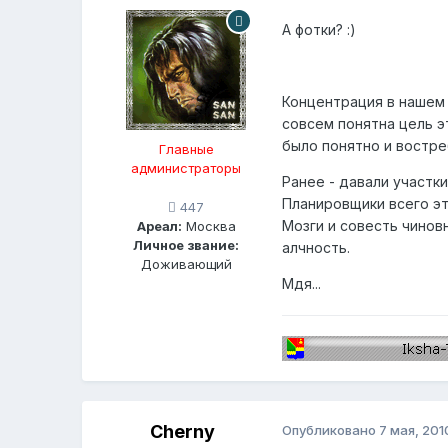
А фотки? :)
Концентрация в нашем р
совсем понятна цель э
было понятно и востреб
Главные
администраторы
Ранее - давали участки 
Планировщики всего это
447
Мозги и совесть чинов
Ареал:
Москва
Личное звание:
алчность.
Доживающий
Мдя...
Cherny
Опубликовано
7 мая, 201