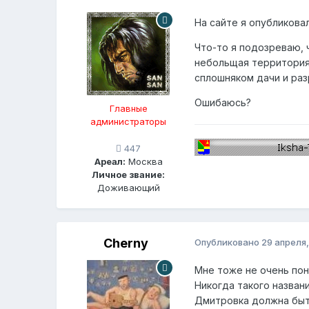
На сайте я опубликова
Что-то я подозреваю, ч
небольщая территория 
сплошняком дачи и раз
Ошибаюсь?
Главные
администраторы
447
Ареал:
Москва
Личное звание:
Доживающий
Cherny
Опубликовано
29 апреля,
Мне тоже не очень пон
Никогда такого названи
Дмитровка должна быть