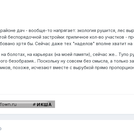
айоне дач - вообще-то напрягает: экология рушится, лес выру
той беспорядочной застройки: приличное кол-во участков - пр
овано хртя бы. Сейчас даже тех "наделов" вполне хватит на вс
на болотах, на карьерах (на моей памяти), сейчас же... Тупо ру
го безобразия... Поскольку ну совсем без смысла, а только з
ников, похоже, исчезают вместе с вырубкой прямо пропорцио
0