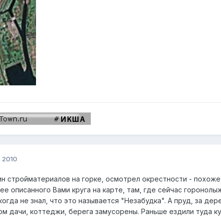
, 2010
ин стройматериалов на горке, осмотрел окрестности - похоже
ее описанного Вами круга на карте, там, где сейчас горонолы
огда не знал, что это называется "Незабудка". А пруд, за де
гом дачи, коттеджи, берега замусорены. Раньше ездили туда ку