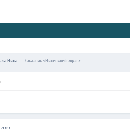
ода Икша
Заказник «Икшинский овраг»
»
 2010