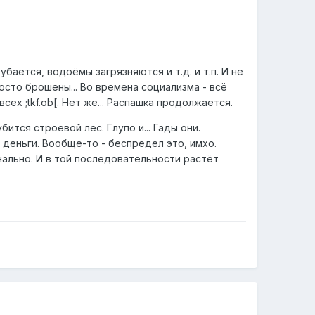
бается, водоёмы загрязняются и т.д. и т.п. И не
осто брошены... Во времена социализма - всё
ех ;tkf.ob[. Нет же... Распашка продолжается.
бится строевой лес. Глупо и... Гады они.
а деньги. Вообще-то - беспредел это, имхо.
нально. И в той последовательности растёт