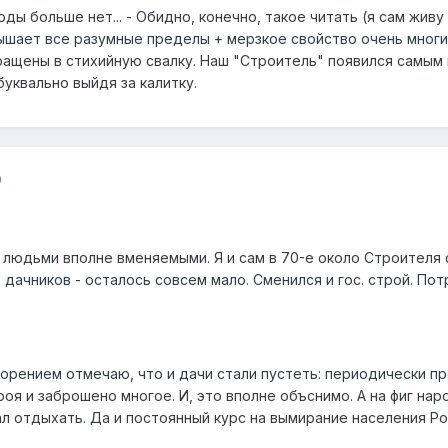
ироды больше нет... - Обидно, конечно, такое читать (я сам жив
шает все разумные пределы + мерзкое свойство очень многих
ащены в стихийную свалку. Наш "Строитель" появился самым п
уквально выйдя за калитку.
0
 людьми вполне вменяемыми. Я и сам в 70-е около Строителя с
 дачников - осталось совсем мало. Сменился и гос. строй. Пот
ворением отмечаю, что и дачи стали пустеть: периодически п
роя и заброшено многое. И, это вполне объснимо. А на фиг на
л отдыхать. Да и постоянный курс на вымирание населения Р