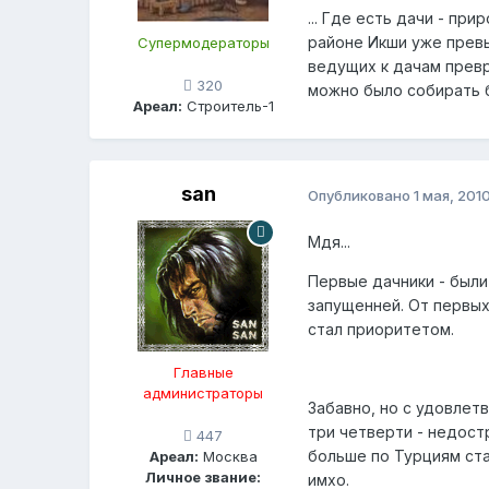
... Где есть дачи - пр
районе Икши уже превы
Супермодераторы
ведущих к дачам превр
320
можно было собирать б
Ареал:
Строитель-1
san
Опубликовано
1 мая, 201
Мдя...
Первые дачники - были
запущенней. От первых
стал приоритетом.
Главные
администраторы
Забавно, но с удовлет
три четверти - недост
447
больше по Турциям ста
Ареал:
Москва
Личное звание:
имхо.