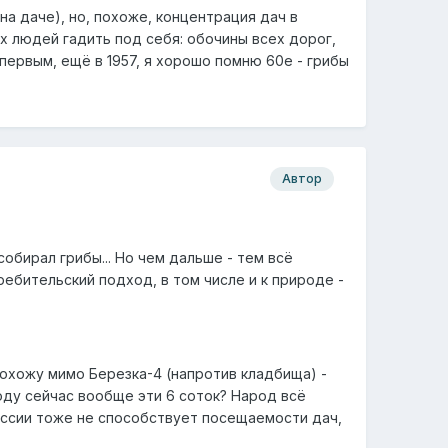
у на даче), но, похоже, концентрация дач в
 людей гадить под себя: обочины всех дорог,
ервым, ещё в 1957, я хорошо помню 60е - грибы
Автор
обирал грибы... Но чем дальше - тем всё
ребительский подход, в том числе и к природе -
рохожу мимо Березка-4 (напротив кладбища) -
роду сейчас вообще эти 6 соток? Народ всё
оссии тоже не способствует посещаемости дач,