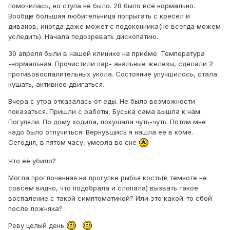
помочилась, но стула не было. 28 было всё нормально.
Вообще большая любительница попрыгать с кресел и
диванов, иногда даже может с подоконника(не всегда можем
уследить). Начала подозревать дископатию.
30 апреля были в нашей клинике на приёме. Температура
-нормальная. Прочистили пар- анальные железы, сделали 2
противовоспалительных укола. Состояние улучшилось, стала
кушать, активнее двигаться.
Вчера с утра отказалась от еды. Не было возможности
показаться. Пришли с работы, Буська сама вышла к нам.
Погуляли. По дому ходила, покушала чуть-чуть. Потом мне
надо было отлучиться. Вернувшись я нашла её в коме.
Сегодня, в пятом часу, умерла во сне
Что её убило?
Могла проглоченная на прогулке рыбья кость(в темноте не
совсем видно, что подобрала и слопала) вызвать такое
воспаление с такой симптоматикой? Или это какой-то сбой
после ложняка?
Реву целый день