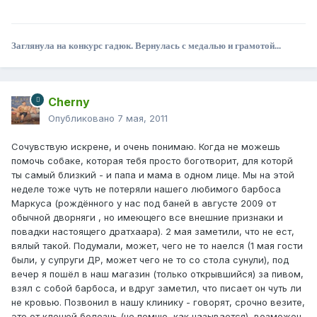
Заглянула на конкурс гадюк. Вернулась с медалью и грамотой...
Cherny
Опубликовано
7 мая, 2011
Сочувствую искрене, и очень понимаю. Когда не можешь
помочь собаке, которая тебя просто боготворит, для которй
ты самый близкий - и папа и мама в одном лице. Мы на этой
неделе тоже чуть не потеряли нашего любимого барбоса
Маркуса (рождённого у нас под баней в августе 2009 от
обычной дворняги , но имеющего все внешние признаки и
повадки настоящего дратхаара). 2 мая заметили, что не ест,
вялый такой. Подумали, может, чего не то наелся (1 мая гости
были, у супруги ДР, может чего не то со стола сунули), под
вечер я пошёл в наш магазин (только открывшийся) за пивом,
взял с собой барбоса, и вдруг заметил, что писает он чуть ли
не кровью. Позвонил в нашу клинику - говорят, срочно везите,
это от клещей болезнь (не помню, как называется), возможен