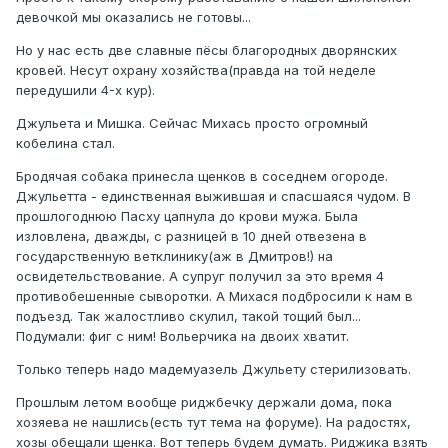
девочкой мы оказались не готовы...
Но у нас есть две славные пёсы благородных дворянских
кровей. Несут охрану хозяйства(правда на той неделе
передушили 4-х кур).
Джульета и Мишка. Сейчас Михась просто огромный
кобелина стал.
Бродячая собака принесла щенков в соседнем огороде.
Джульетта - единственная выжившая и спасшаяся чудом. В
прошлогоднюю Пасху цапнула до крови мужа. Была
изловлена, дважды, с разницей в 10 дней отвезена в
государственную ветклинику(аж в Дмитров!) на
освидетельствование. А супруг получил за это время 4
противобешенные сыворотки. А Михася подбросили к нам в
подъезд. Так жалостливо скулил, такой тощий был...
Подумали: фиг с ним! Вольерчика на двоих хватит.
Только теперь надо мадемуазель Джульету стерилизовать.
Прошлым летом вообще риджбечку держали дома, пока
хозяева не нашлись(есть тут тема на форуме). На радостях,
хозы обещали щенка. Вот теперь будем думать. Риджика взять