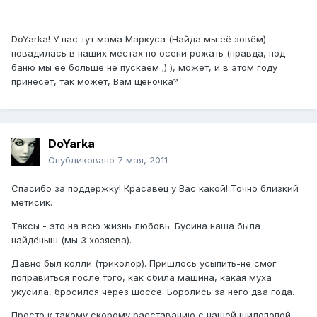
DoYarka! У нас тут мама Маркуса (Найда мы её зовём)
повадилась в наших местах по осени рожать (правда, под
баню мы её больше не пускаем ;) ), может, и в этом году
принесёт, так может, Вам щеночка?
DoYarka
Опубликовано
7 мая, 2011
Спасибо за поддержку! Красавец у Вас какой! Точно близкий
метисик.
Таксы - это на всю жизнь любовь. Бусина наша была
найдёныш (мы 3 хозяева).
Давно был колли (триколор). Пришлось усыпить-не смог
поправиться после того, как сбила машина, какая муха
укусила, бросился через шоссе. Боролись за него два года.
Просто к такому скорому расставанию с нашей шилопопой